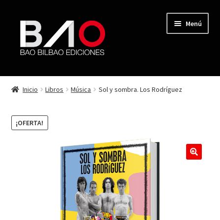
Menú
TIENDA
Inicio
Libros
Música
Sol y sombra. Los Rodríguez
MI CUENTA
¡OFERTA!
AUTORES
REVISTA BAO
CONTACTO
FINALIZAR COMPRA