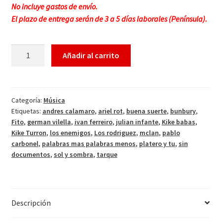
No incluye gastos de envío.
El plazo de entrega serán de 3 a 5 días laborales (Península).
Añadir al carrito
Categoría:
Música
Etiquetas:
andres calamaro
,
ariel rot
,
buena suerte
,
bunbury
,
Fito
,
german vilella
,
ivan ferreiro
,
julian infante
,
Kike babas
,
Kike Turron
,
los enemigos
,
Los rodriguez
,
mclan
,
pablo
carbonel
,
palabras mas palabras menos
,
platero y tu
,
sin
documentos
,
sol y sombra
,
tarque
Descripción