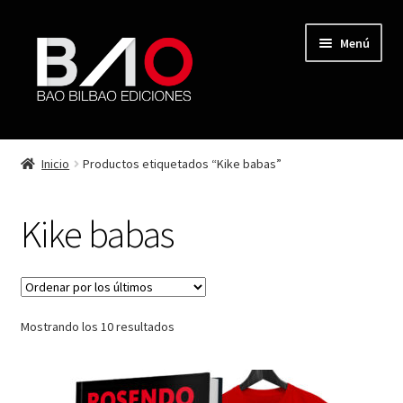
Menú
TIENDA
Inicio
Productos etiquetados “Kike babas”
MI CUENTA
Kike babas
AUTORES
REVISTA BAO
Mostrando los 10 resultados
CONTACTO
FINALIZAR COMPRA