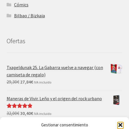
Cómics
Bilbao / Bizkaia
Ofertas
Txapeldunak 25. La Gabarra vuelve a navegar (con
camiseta de regalo)
29,30
€
27,84
€
IVA incluido
Maneras de Vivir. Leño y el origen del rock urbano
32,00
€
30,40
€
Valorado con
IVA incluido
5.00
de 5
Gestionar consentimiento