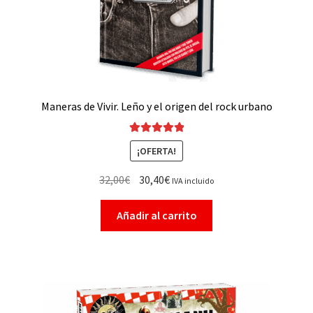
Maneras de Vivir. Leño y el origen del rock urbano
Valorado con
¡OFERTA!
5.00
de 5
32,00
€
30,40
€
IVA incluido
Añadir al carrito