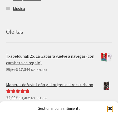
Música
Ofertas
Txapeldunak 25. La Gabarra vuelve a navegar (con
camiseta de regalo)
29,30
€
27,84
€
IVA incluido
Maneras de Vivir. Leño y el origen del rock urbano
32,00
€
30,40
€
Valorado con
IVA incluido
5.00
de 5
Gestionar consentimiento
El Gran Wyoming. Mil palos y ninguno al agua (con