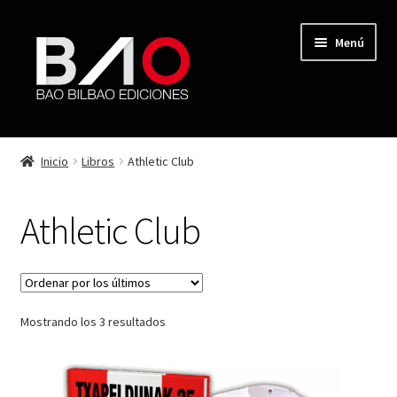
Menú
TIENDA
Inicio
Libros
Athletic Club
CÓMICS
Athletic Club
MÚSICA
ATHLETIC CLUB
Mostrando los 3 resultados
BILBAO / BIZKAIA
NOVELAS