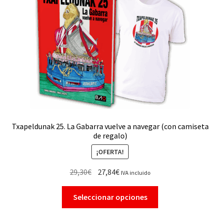
FAMILIARES
HISTORIA
MI CUENTA
AUTORES
REVISTA BAO
Txapeldunak 25. La Gabarra vuelve a navegar (con camiseta
de regalo)
CONTACTO
¡OFERTA!
FINALIZAR COMPRA
29,30
€
27,84
€
IVA incluido
Seleccionar opciones