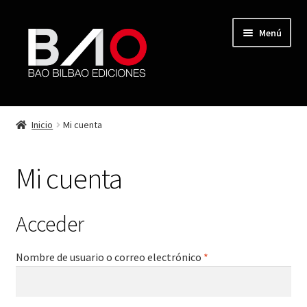
Menú
TIENDA
Inicio
Mi cuenta
MI CUENTA
Mi cuenta
AUTORES
REVISTA BAO
Acceder
CONTACTO
Nombre de usuario o correo electrónico
*
FINALIZAR COMPRA