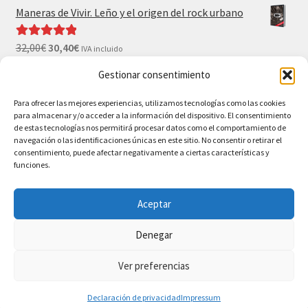
Maneras de Vivir. Leño y el origen del rock urbano
32,00
€
30,40
€
Valorado con
IVA incluido
5.00
de 5
Gestionar consentimiento
El Gran Wyoming. Mil palos y ninguno al agua (con
Para ofrecer las mejores experiencias, utilizamos tecnologías como las cookies
camiseta y postales de regalo)
para almacenar y/o acceder a la información del dispositivo. El consentimiento
35,00
€
33,25
€
IVA incluido
de estas tecnologías nos permitirá procesar datos como el comportamiento de
navegación o las identificaciones únicas en este sitio. No consentir o retirar el
consentimiento, puede afectar negativamente a ciertas características y
funciones.
Aceptar
© BAO Bilbao Ediciones 2026
Denegar
AVISO LEGAL
Construido con WooCommerce
.
Ver preferencias
0
Declaración de privacidad
Impressum
Buscar