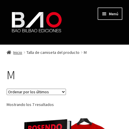
Menú
TIENDA
Inicio
Talla de camiseta del producto
M
MI CUENTA
M
AUTORES
REVISTA BAO
Mostrando los 7 resultados
CONTACTO
FINALIZAR COMPRA