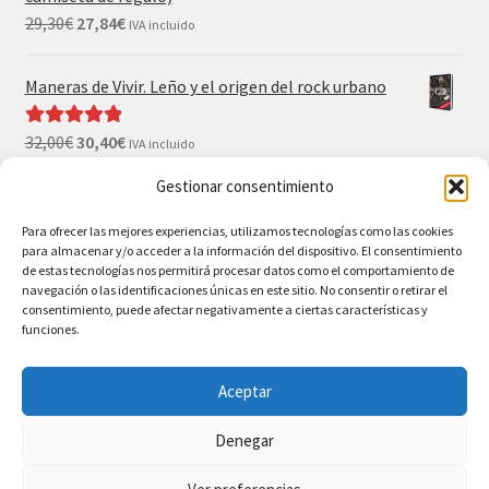
29,30
€
27,84
€
IVA incluido
Maneras de Vivir. Leño y el origen del rock urbano
32,00
€
30,40
€
Valorado con
IVA incluido
5.00
de 5
Gestionar consentimiento
El Gran Wyoming. Mil palos y ninguno al agua (con
camiseta y postales de regalo)
Para ofrecer las mejores experiencias, utilizamos tecnologías como las cookies
para almacenar y/o acceder a la información del dispositivo. El consentimiento
35,00
€
33,25
€
IVA incluido
de estas tecnologías nos permitirá procesar datos como el comportamiento de
navegación o las identificaciones únicas en este sitio. No consentir o retirar el
consentimiento, puede afectar negativamente a ciertas características y
funciones.
Aceptar
© BAO Bilbao Ediciones 2026
Denegar
AVISO LEGAL
Construido con WooCommerce
.