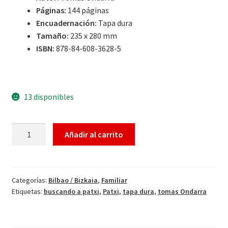
Páginas:
144 páginas
Encuadernación:
Tapa dura
Tamaño:
235 x 280 mm
ISBN:
878-84-608-3628-5
13 disponibles
Añadir al carrito
Categorías:
Bilbao / Bizkaia
,
Familiar
Etiquetas:
buscando a patxi
,
Patxi
,
tapa dura
,
tomas Ondarra