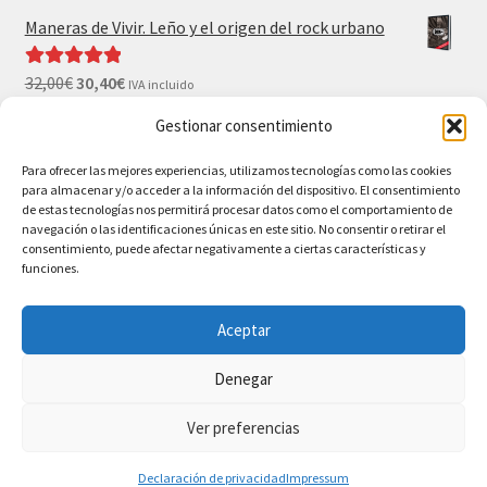
Maneras de Vivir. Leño y el origen del rock urbano
32,00
€
30,40
€
Valorado con
IVA incluido
5.00
de 5
Gestionar consentimiento
El Gran Wyoming. Mil palos y ninguno al agua (con
camiseta y postales de regalo)
Para ofrecer las mejores experiencias, utilizamos tecnologías como las cookies
para almacenar y/o acceder a la información del dispositivo. El consentimiento
35,00
€
33,25
€
IVA incluido
de estas tecnologías nos permitirá procesar datos como el comportamiento de
navegación o las identificaciones únicas en este sitio. No consentir o retirar el
consentimiento, puede afectar negativamente a ciertas características y
funciones.
Aceptar
© BAO Bilbao Ediciones 2026
Denegar
AVISO LEGAL
Construido con WooCommerce
.
Ver preferencias
0
Declaración de privacidad
Impressum
Buscar