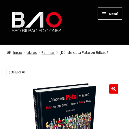
Menú
TIENDA
Inicio
Libros
Familiar
¿Dónde está Patxi en Bilbao?
MI CUENTA
¡OFERTA!
AUTORES
REVISTA BAO
CONTACTO
FINALIZAR COMPRA