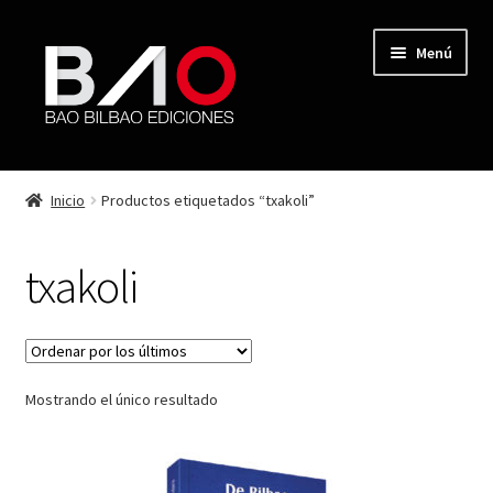
Menú
TIENDA
Inicio
Productos etiquetados “txakoli”
MI CUENTA
txakoli
AUTORES
REVISTA BAO
Mostrando el único resultado
CONTACTO
FINALIZAR COMPRA