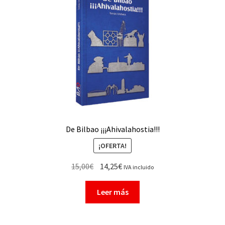
De Bilbao ¡¡¡Ahivalahostia!!!
¡OFERTA!
15,00
€
14,25
€
IVA incluido
Leer más