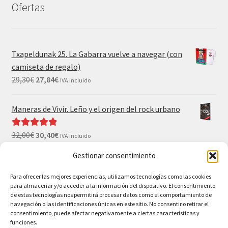
Ofertas
Txapeldunak 25. La Gabarra vuelve a navegar (con
camiseta de regalo)
29,30
€
27,84
€
IVA incluido
Maneras de Vivir. Leño y el origen del rock urbano
32,00
€
30,40
€
Valorado con
IVA incluido
5.00
de 5
Gestionar consentimiento
El Gran Wyoming. Mil palos y ninguno al agua (con
camiseta y postales de regalo)
Para ofrecer las mejores experiencias, utilizamos tecnologías como las cookies
para almacenar y/o acceder a la información del dispositivo. El consentimiento
35,00
€
33,25
€
IVA incluido
de estas tecnologías nos permitirá procesar datos como el comportamiento de
navegación o las identificaciones únicas en este sitio. No consentir o retirar el
consentimiento, puede afectar negativamente a ciertas características y
funciones.