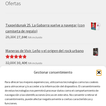
Ofertas
Txapeldunak 25. La Gabarra vuelve a navegar (con
camiseta de regalo)
29,30
€
27,84
€
IVA incluido
Maneras de Vivir. Leño y el origen del rock urbano
32,00
€
30,40
€
Valorado con
IVA incluido
5.00
de 5
Gestionar consentimiento
El Gran Wyoming. Mil palos y ninguno al agua (con
camiseta y postales de regalo)
Para ofrecer las mejores experiencias, utilizamos tecnologías como las cookies
para almacenar y/o acceder a la información del dispositivo. El consentimiento
35,00
€
33,25
€
IVA incluido
de estas tecnologías nos permitirá procesar datos como el comportamiento de
navegación o las identificaciones únicas en este sitio. No consentir o retirar el
consentimiento, puede afectar negativamente a ciertas características y
funciones.