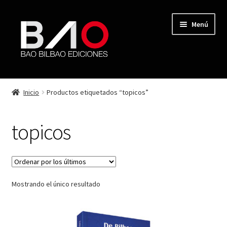
Menú
TIENDA
Inicio
Productos etiquetados “topicos”
MI CUENTA
topicos
AUTORES
REVISTA BAO
Mostrando el único resultado
CONTACTO
FINALIZAR COMPRA