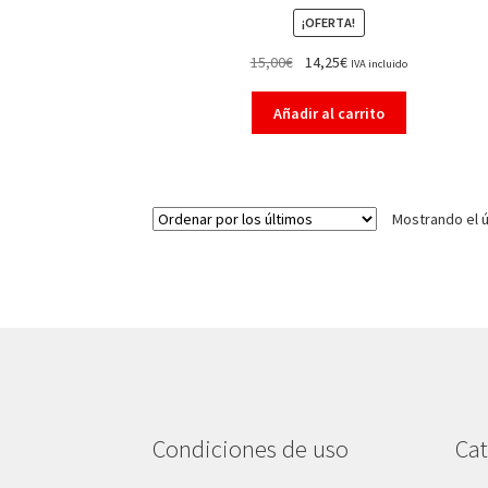
¡OFERTA!
15,00
€
14,25
€
IVA incluido
Añadir al carrito
Mostrando el ú
Condiciones de uso
Cat