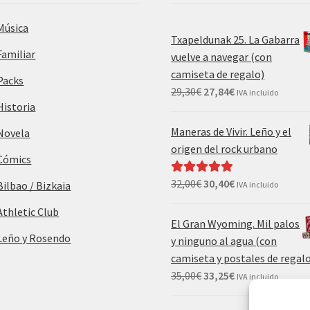
Música
Txapeldunak 25. La Gabarra
Familiar
vuelve a navegar (con
camiseta de regalo)
Packs
29,30
€
27,84
€
IVA incluido
Historia
Maneras de Vivir. Leño y el
Novela
origen del rock urbano
Cómics
32,00
€
30,40
€
Valorado con
Bilbao / Bizkaia
IVA incluido
5.00
de 5
Athletic Club
El Gran Wyoming. Mil palos
Leño y Rosendo
y ninguno al agua (con
camiseta y postales de regal
35,00
€
33,25
€
IVA incluido