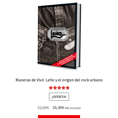
Maneras de Vivir. Leño y el origen del rock urbano
Valorado con
¡OFERTA!
5.00
de 5
32,00
€
30,40
€
IVA incluido