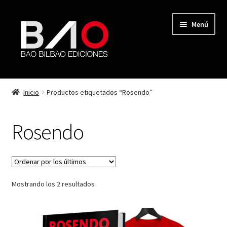
Menú
TIENDA
Inicio
Productos etiquetados “Rosendo”
MI CUENTA
Rosendo
AUTORES
REVISTA BAO
Mostrando los 2 resultados
CONTACTO
FINALIZAR COMPRA