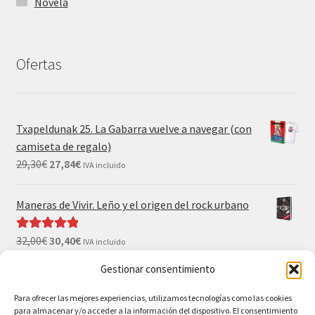
Novela
Ofertas
Txapeldunak 25. La Gabarra vuelve a navegar (con
camiseta de regalo)
29,30
€
27,84
€
IVA incluido
Maneras de Vivir. Leño y el origen del rock urbano
32,00
€
30,40
€
Valorado con
IVA incluido
5.00
de 5
Gestionar consentimiento
El Gran Wyoming. Mil palos y ninguno al agua (con
camiseta y postales de regalo)
Para ofrecer las mejores experiencias, utilizamos tecnologías como las cookies
para almacenar y/o acceder a la información del dispositivo. El consentimiento