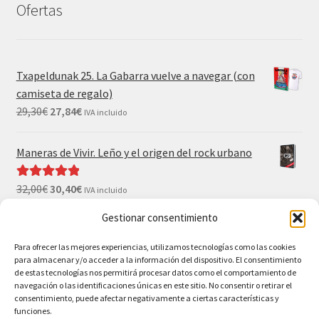
Ofertas
Txapeldunak 25. La Gabarra vuelve a navegar (con
camiseta de regalo)
29,30
€
27,84
€
IVA incluido
Maneras de Vivir. Leño y el origen del rock urbano
32,00
€
30,40
€
Valorado con
IVA incluido
5.00
de 5
Gestionar consentimiento
El Gran Wyoming. Mil palos y ninguno al agua (con
camiseta y postales de regalo)
Para ofrecer las mejores experiencias, utilizamos tecnologías como las cookies
para almacenar y/o acceder a la información del dispositivo. El consentimiento
35,00
€
33,25
€
IVA incluido
de estas tecnologías nos permitirá procesar datos como el comportamiento de
navegación o las identificaciones únicas en este sitio. No consentir o retirar el
consentimiento, puede afectar negativamente a ciertas características y
funciones.