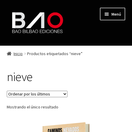
Menú
TIENDA
Inicio
Productos etiquetados “nieve”
MI CUENTA
nieve
AUTORES
REVISTA BAO
Mostrando el único resultado
CONTACTO
FINALIZAR COMPRA