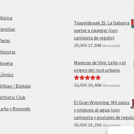
Música
Txapeldunak 25. La Gabarra
Familiar
vuelve a navegar (con
camiseta de regalo)
Packs
29,30
€
27,84
€
IVA incluido
Historia
Maneras de Vivir. Leño y el
Novela
origen del rock urbano
Cómics
32,00
€
30,40
€
Valorado con
Bilbao / Bizkaia
IVA incluido
5.00
de 5
Athletic Club
El Gran Wyoming. Mil palos
Leño y Rosendo
y ninguno al agua (con
camiseta y postales de regal
35,00
€
33,25
€
IVA incluido