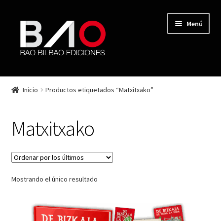
Menú
TIENDA
Inicio
Productos etiquetados “Matxitxako”
MI CUENTA
Matxitxako
AUTORES
REVISTA BAO
Mostrando el único resultado
CONTACTO
FINALIZAR COMPRA