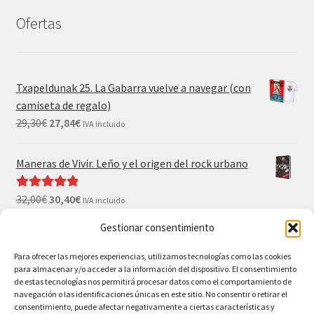
Ofertas
Txapeldunak 25. La Gabarra vuelve a navegar (con
camiseta de regalo)
29,30
€
27,84
€
IVA incluido
Maneras de Vivir. Leño y el origen del rock urbano
32,00
€
30,40
€
Valorado con
IVA incluido
5.00
de 5
Gestionar consentimiento
El Gran Wyoming. Mil palos y ninguno al agua (con
camiseta y postales de regalo)
Para ofrecer las mejores experiencias, utilizamos tecnologías como las cookies
para almacenar y/o acceder a la información del dispositivo. El consentimiento
35,00
€
33,25
€
IVA incluido
de estas tecnologías nos permitirá procesar datos como el comportamiento de
navegación o las identificaciones únicas en este sitio. No consentir o retirar el
consentimiento, puede afectar negativamente a ciertas características y