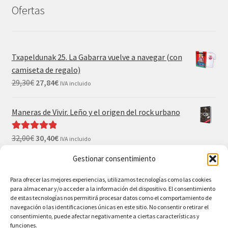
Ofertas
Txapeldunak 25. La Gabarra vuelve a navegar (con
camiseta de regalo)
29,30
€
27,84
€
IVA incluido
Maneras de Vivir. Leño y el origen del rock urbano
32,00
€
30,40
€
Valorado con
IVA incluido
5.00
de 5
Gestionar consentimiento
El Gran Wyoming. Mil palos y ninguno al agua (con
camiseta y postales de regalo)
Para ofrecer las mejores experiencias, utilizamos tecnologías como las cookies
para almacenar y/o acceder a la información del dispositivo. El consentimiento
35,00
€
33,25
€
IVA incluido
de estas tecnologías nos permitirá procesar datos como el comportamiento de
navegación o las identificaciones únicas en este sitio. No consentir o retirar el
consentimiento, puede afectar negativamente a ciertas características y
funciones.