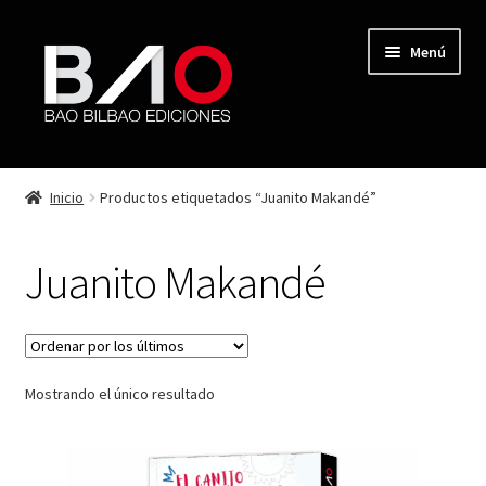
Menú
TIENDA
Inicio
Productos etiquetados “Juanito Makandé”
MI CUENTA
Juanito Makandé
AUTORES
REVISTA BAO
Mostrando el único resultado
CONTACTO
FINALIZAR COMPRA