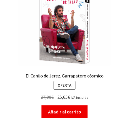
El Canijo de Jerez. Garrapatero cósmico
¡OFERTA!
27,00
€
25,65
€
IVA incluido
Añadir al carrito