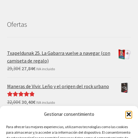
Ofertas
Txapeldunak 25. La Gabarra vuelve a navegar (con
camiseta de regalo)
29,30
€
27,84
€
IVA incluido
Maneras de Vivir. Leño y el origen del rock urbano
32,00
€
30,40
€
Valorado con
IVA incluido
5.00
de 5
Gestionar consentimiento
El Gran Wyoming. Mil palos y ninguno al agua (con
camiseta y postales de regalo)
Para ofrecer las mejores experiencias, utilizamos tecnologías como las cookies
para almacenar y/o acceder a la información del dispositivo. El consentimiento
35,00
€
33,25
€
IVA incluido
de estas tecnologías nos permitirá procesar datos como el comportamiento de