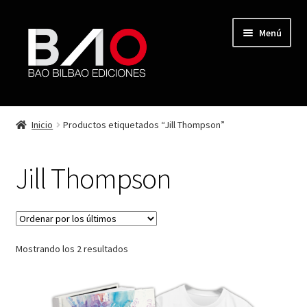
Menú
TIENDA
Inicio
Productos etiquetados “Jill Thompson”
MI CUENTA
Jill Thompson
AUTORES
REVISTA BAO
Mostrando los 2 resultados
CONTACTO
FINALIZAR COMPRA