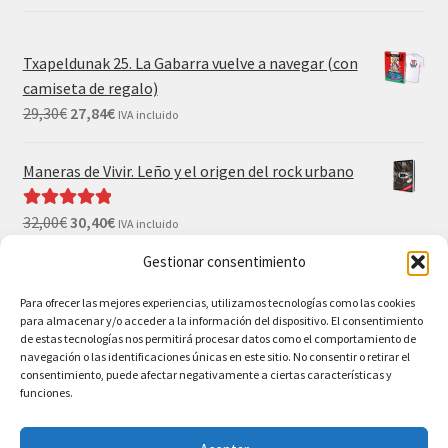
Txapeldunak 25. La Gabarra vuelve a navegar (con
camiseta de regalo)
29,30
€
27,84
€
IVA incluido
Maneras de Vivir. Leño y el origen del rock urbano
32,00
€
30,40
€
Valorado con
IVA incluido
5.00
de 5
Gestionar consentimiento
El Gran Wyoming. Mil palos y ninguno al agua (con
camiseta y postales de regalo)
Para ofrecer las mejores experiencias, utilizamos tecnologías como las cookies
para almacenar y/o acceder a la información del dispositivo. El consentimiento
35,00
€
33,25
€
IVA incluido
de estas tecnologías nos permitirá procesar datos como el comportamiento de
navegación o las identificaciones únicas en este sitio. No consentir o retirar el
consentimiento, puede afectar negativamente a ciertas características y
funciones.