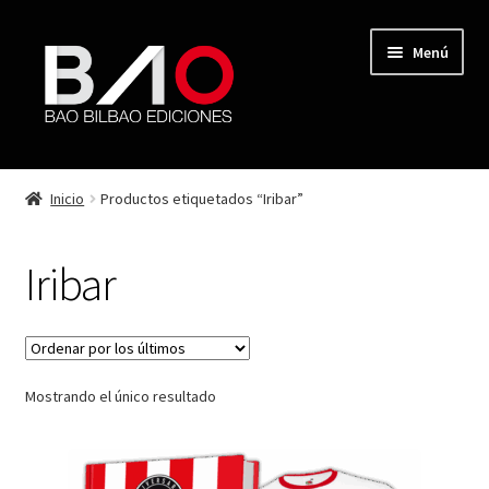
Menú
TIENDA
Inicio
Productos etiquetados “Iribar”
MI CUENTA
Iribar
AUTORES
REVISTA BAO
Mostrando el único resultado
CONTACTO
FINALIZAR COMPRA