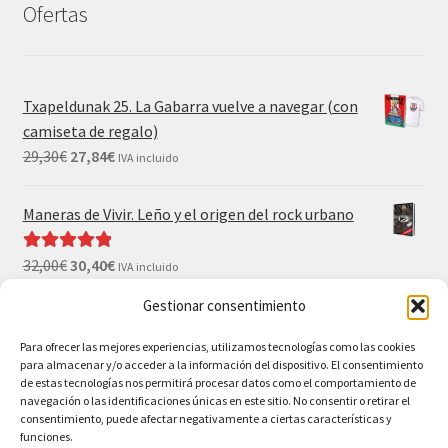
Ofertas
Txapeldunak 25. La Gabarra vuelve a navegar (con
camiseta de regalo)
29,30
€
27,84
€
IVA incluido
Maneras de Vivir. Leño y el origen del rock urbano
32,00
€
30,40
€
Valorado con
IVA incluido
5.00
de 5
Gestionar consentimiento
El Gran Wyoming. Mil palos y ninguno al agua (con
camiseta y postales de regalo)
Para ofrecer las mejores experiencias, utilizamos tecnologías como las cookies
para almacenar y/o acceder a la información del dispositivo. El consentimiento
35,00
€
33,25
€
IVA incluido
de estas tecnologías nos permitirá procesar datos como el comportamiento de
navegación o las identificaciones únicas en este sitio. No consentir o retirar el
consentimiento, puede afectar negativamente a ciertas características y
funciones.