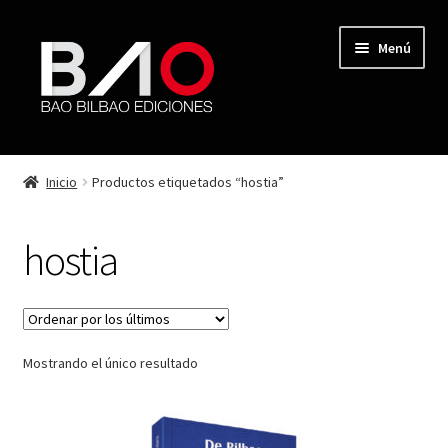
Menú
TIENDA
Inicio
Productos etiquetados “hostia”
MI CUENTA
hostia
AUTORES
REVISTA BAO
Mostrando el único resultado
CONTACTO
FINALIZAR COMPRA