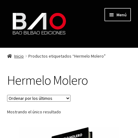
Menú
TIENDA
Inicio
Productos etiquetados “Hermelo Molero”
MI CUENTA
Hermelo Molero
AUTORES
REVISTA BAO
Mostrando el único resultado
CONTACTO
FINALIZAR COMPRA