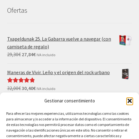
Ofertas
Txapeldunak 25. La Gabarra vuelve a navegar (con
camiseta de regalo)
29,30
€
27,84
€
IVA incluido
Maneras de Vivir. Leño y el origen del rock urbano
32,00
€
30,40
€
Valorado con
IVA incluido
5.00
de 5
Gestionar consentimiento
El Gran Wyoming. Mil palos y ninguno al agua (con
camiseta y postales de regalo)
Para ofrecer las mejores experiencias, utilizamos tecnologías como las cookies
para almacenar y/o acceder a la información del dispositivo. El consentimiento
35,00
€
33,25
€
IVA incluido
de estas tecnologías nos permitirá procesar datos como el comportamiento de
navegación o las identificaciones únicas en este sitio. No consentir o retirar el
consentimiento, puede afectar negativamente a ciertas características y