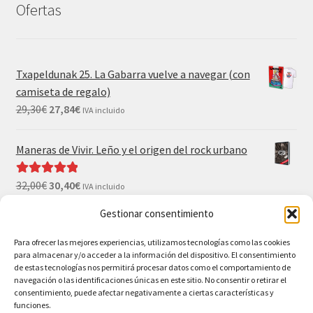
Ofertas
Txapeldunak 25. La Gabarra vuelve a navegar (con
camiseta de regalo)
29,30
€
27,84
€
IVA incluido
Maneras de Vivir. Leño y el origen del rock urbano
32,00
€
30,40
€
Valorado con
IVA incluido
5.00
de 5
Gestionar consentimiento
El Gran Wyoming. Mil palos y ninguno al agua (con
camiseta y postales de regalo)
Para ofrecer las mejores experiencias, utilizamos tecnologías como las cookies
para almacenar y/o acceder a la información del dispositivo. El consentimiento
35,00
€
33,25
€
IVA incluido
de estas tecnologías nos permitirá procesar datos como el comportamiento de
navegación o las identificaciones únicas en este sitio. No consentir o retirar el
consentimiento, puede afectar negativamente a ciertas características y
funciones.