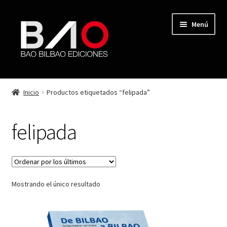
Menú
TIENDA
Inicio
Productos etiquetados “felipada”
MI CUENTA
felipada
AUTORES
REVISTA BAO
Mostrando el único resultado
CONTACTO
FINALIZAR COMPRA