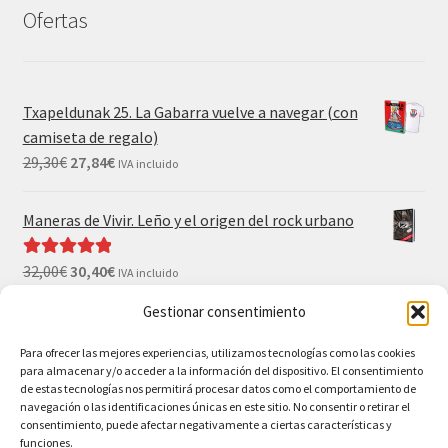
Ofertas
Txapeldunak 25. La Gabarra vuelve a navegar (con
camiseta de regalo)
29,30
€
27,84
€
IVA incluido
Maneras de Vivir. Leño y el origen del rock urbano
32,00
€
30,40
€
Valorado con
IVA incluido
5.00
de 5
Gestionar consentimiento
El Gran Wyoming. Mil palos y ninguno al agua (con
camiseta y postales de regalo)
Para ofrecer las mejores experiencias, utilizamos tecnologías como las cookies
para almacenar y/o acceder a la información del dispositivo. El consentimiento
35,00
€
33,25
€
IVA incluido
de estas tecnologías nos permitirá procesar datos como el comportamiento de
navegación o las identificaciones únicas en este sitio. No consentir o retirar el
consentimiento, puede afectar negativamente a ciertas características y
funciones.