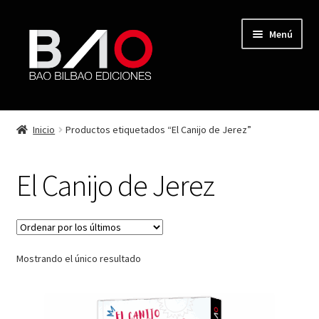
Menú
TIENDA
Inicio
Productos etiquetados “El Canijo de Jerez”
MI CUENTA
El Canijo de Jerez
AUTORES
REVISTA BAO
Mostrando el único resultado
CONTACTO
FINALIZAR COMPRA