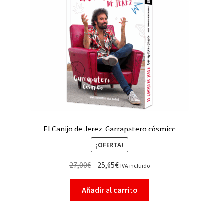
El Canijo de Jerez. Garrapatero cósmico
¡OFERTA!
27,00
€
25,65
€
IVA incluido
Añadir al carrito