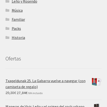
Leño y Rosendo
Música
Familiar
Packs
Historia
Ofertas
Txapeldunak 25. La Gabarra vuelve a navegar (con
camiseta de regalo)
29,30
€
27,84
€
IVA incluido
Maneras de Vivir. Leño y el origen del rock urbano