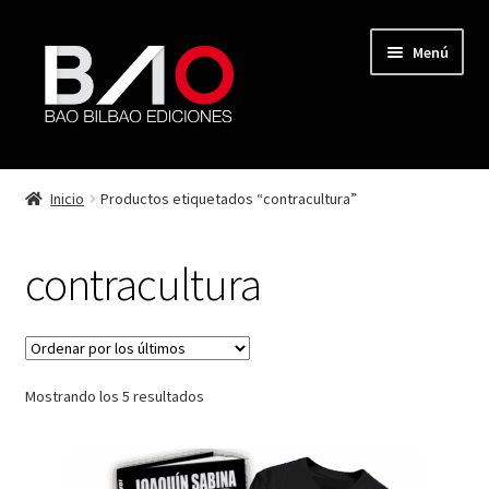
Menú
TIENDA
Inicio
Productos etiquetados “contracultura”
MI CUENTA
contracultura
AUTORES
REVISTA BAO
Mostrando los 5 resultados
CONTACTO
FINALIZAR COMPRA