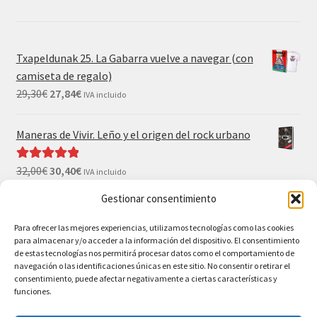
Txapeldunak 25. La Gabarra vuelve a navegar (con
camiseta de regalo)
29,30
€
27,84
€
IVA incluido
Maneras de Vivir. Leño y el origen del rock urbano
32,00
€
30,40
€
Valorado con
IVA incluido
5.00
de 5
Gestionar consentimiento
El Gran Wyoming. Mil palos y ninguno al agua (con
camiseta y postales de regalo)
Para ofrecer las mejores experiencias, utilizamos tecnologías como las cookies
para almacenar y/o acceder a la información del dispositivo. El consentimiento
35,00
€
33,25
€
IVA incluido
de estas tecnologías nos permitirá procesar datos como el comportamiento de
navegación o las identificaciones únicas en este sitio. No consentir o retirar el
consentimiento, puede afectar negativamente a ciertas características y
funciones.