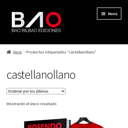
Menú
TIENDA
Inicio
Productos etiquetados “castellanollano”
MI CUENTA
castellanollano
AUTORES
REVISTA BAO
Mostrando el único resultado
CONTACTO
FINALIZAR COMPRA