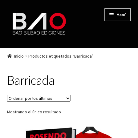
Menú
TIENDA
Inicio
Productos etiquetados “Barricada”
MI CUENTA
Barricada
AUTORES
REVISTA BAO
Mostrando el único resultado
CONTACTO
FINALIZAR COMPRA