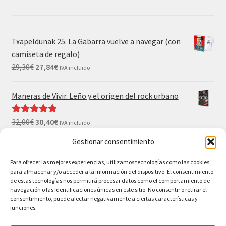
Txapeldunak 25. La Gabarra vuelve a navegar (con
camiseta de regalo)
29,30
€
27,84
€
IVA incluido
Maneras de Vivir. Leño y el origen del rock urbano
32,00
€
30,40
€
Valorado con
IVA incluido
5.00
de 5
Gestionar consentimiento
El Gran Wyoming. Mil palos y ninguno al agua (con
camiseta y postales de regalo)
Para ofrecer las mejores experiencias, utilizamos tecnologías como las cookies
para almacenar y/o acceder a la información del dispositivo. El consentimiento
35,00
€
33,25
€
IVA incluido
de estas tecnologías nos permitirá procesar datos como el comportamiento de
navegación o las identificaciones únicas en este sitio. No consentir o retirar el
consentimiento, puede afectar negativamente a ciertas características y
funciones.