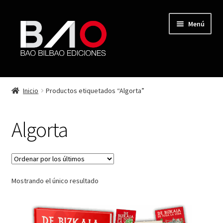
Menú
TIENDA
Inicio
Productos etiquetados “Algorta”
MI CUENTA
Algorta
AUTORES
REVISTA BAO
Mostrando el único resultado
CONTACTO
FINALIZAR COMPRA