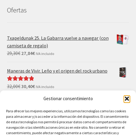
Ofertas
Txapeldunak 25. La Gabarra vuelve a navegar (con
camiseta de regalo)
29,30
€
27,84
€
IVA incluido
Maneras de Vivir. Leño y el origen del rock urbano
32,00
€
30,40
€
Valorado con
IVA incluido
5.00
de 5
Gestionar consentimiento
El Gran Wyoming. Mil palos y ninguno al agua (con
camiseta y postales de regalo)
Para ofrecer las mejores experiencias, utilizamos tecnologías como las cookies
para almacenar y/o acceder a la información del dispositivo. El consentimiento
35,00
€
33,25
€
IVA incluido
de estas tecnologías nos permitirá procesar datos como el comportamiento de
navegación o las identificaciones únicas en este sitio. No consentir o retirar el
consentimiento, puede afectar negativamente a ciertas características y