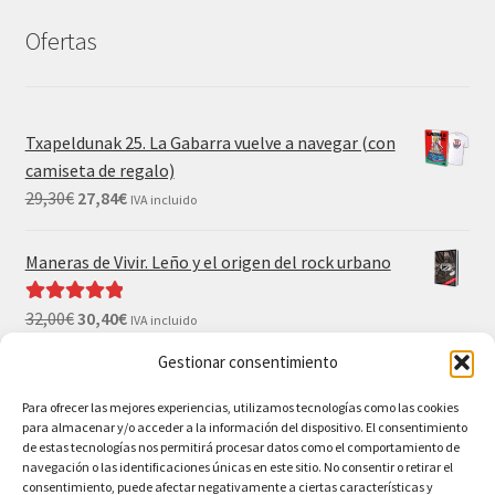
Ofertas
Txapeldunak 25. La Gabarra vuelve a navegar (con
camiseta de regalo)
29,30
€
27,84
€
IVA incluido
Maneras de Vivir. Leño y el origen del rock urbano
32,00
€
30,40
€
Valorado con
IVA incluido
5.00
de 5
Gestionar consentimiento
El Gran Wyoming. Mil palos y ninguno al agua (con
Para ofrecer las mejores experiencias, utilizamos tecnologías como las cookies
camiseta y postales de regalo)
para almacenar y/o acceder a la información del dispositivo. El consentimiento
35,00
€
33,25
€
IVA incluido
de estas tecnologías nos permitirá procesar datos como el comportamiento de
navegación o las identificaciones únicas en este sitio. No consentir o retirar el
consentimiento, puede afectar negativamente a ciertas características y