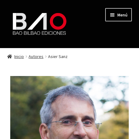
Menú
TIENDA
Inicio
Autores
Asier Sanz
MI CUENTA
AUTORES
REVISTA BAO
CONTACTO
FINALIZAR COMPRA