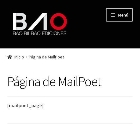
Menú
TIENDA
Inicio
Página de MailPoet
MI CUENTA
Página de MailPoet
AUTORES
REVISTA BAO
[mailpoet_page]
CONTACTO
FINALIZAR COMPRA