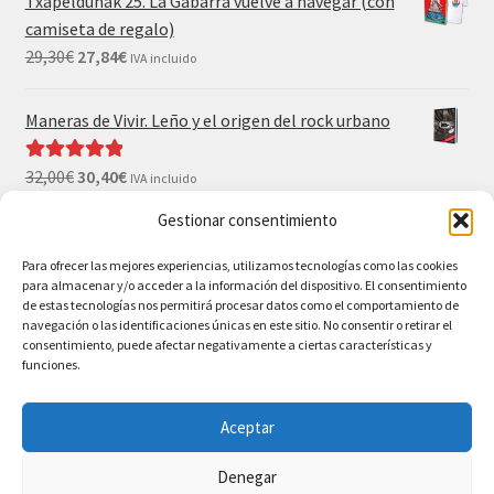
Txapeldunak 25. La Gabarra vuelve a navegar (con
camiseta de regalo)
29,30
€
27,84
€
IVA incluido
Maneras de Vivir. Leño y el origen del rock urbano
32,00
€
30,40
€
Valorado con
IVA incluido
5.00
de 5
Gestionar consentimiento
El Gran Wyoming. Mil palos y ninguno al agua (con
Para ofrecer las mejores experiencias, utilizamos tecnologías como las cookies
camiseta y postales de regalo)
para almacenar y/o acceder a la información del dispositivo. El consentimiento
35,00
€
33,25
€
IVA incluido
de estas tecnologías nos permitirá procesar datos como el comportamiento de
navegación o las identificaciones únicas en este sitio. No consentir o retirar el
consentimiento, puede afectar negativamente a ciertas características y
funciones.
Aceptar
© BAO Bilbao Ediciones 2026
Denegar
AVISO LEGAL
Construido con WooCommerce
.